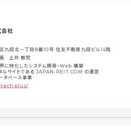
株式会社
区九段北一丁目8番10号 住友不動産九段ビル14階
長
土井 敏宏
界に特化したシステム開発・Web 構築
ータルサイトである JAPAN-REIT.COM の運営
データベース事業
ptech.plus/